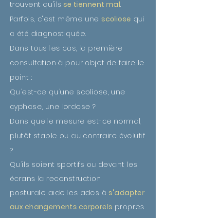
trouvent qu'ils
se tiennent mal
.
Parfois, c'est même une
scoliose
qui
a été diagnostiquée.
Dans tous les cas, la première
consultation à pour objet de faire le
point :
Qu'est-ce qu'une scoliose, une
cyphose, une lordose ?
Dans quelle mesure est-ce normal,
plutôt stable ou au contraire évolutif
?
Qu'ils soient sportifs ou
devant
les
écrans la
reconstruction
posturale
aide les ados à
s'adapter
aux changements corporels
propres