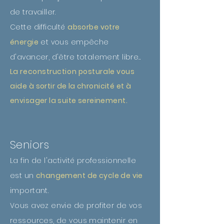
de
travailler.
Cette difficulté
absorbe votre
énergie
et vous empêche
d'avancer, d'être totalement libre...
La
reconstruction posturale vous
aide
à
sortir de la chronicité et à
envisager la suite sereinement.
Seniors
La fin de l'activité professionnelle
est un
changement de cycle de vie
important.
Vous avez envie de profiter de vos
ressources, de vous maintenir en