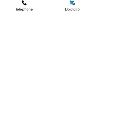
LES HORAIRES
Téléphone
Doctolib
Du lundi au vendredi
Sorry, the checkout page does not
10h - 13h30 et 14h15 -
support sharing
Copied to clipboard
19h30
RENDEZ-VOUS
CONTACT
info@kinehypnose.com
06
83 83 13 02