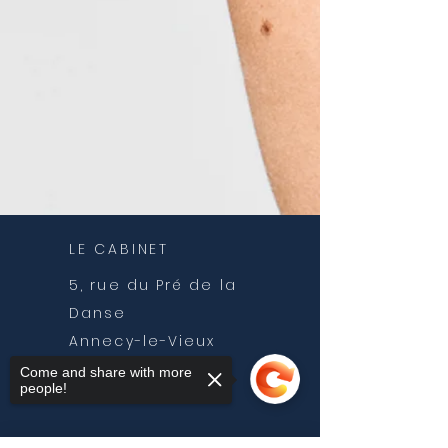
LE CABINET
5, rue du Pré de la
Danse
Annecy-le-Vieux
74940
ANNECY
Come and share with more
people!
France